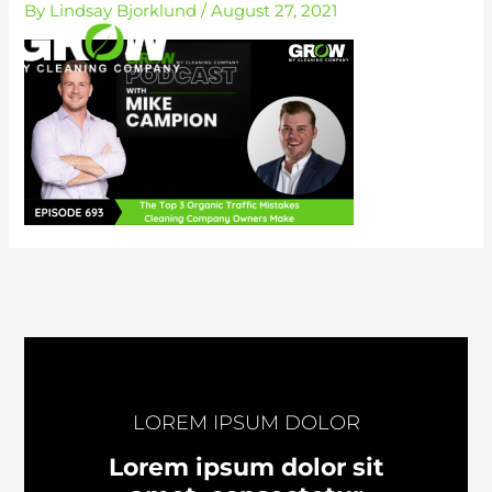
By
Lindsay Bjorklund
/
August 27, 2021
Skip
to
content
LOREM IPSUM DOLOR
Lorem ipsum dolor sit