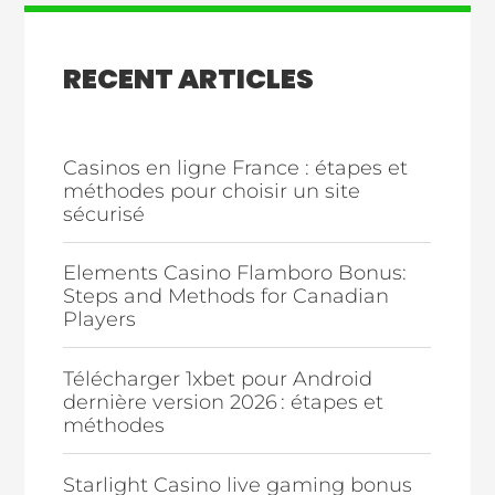
RECENT ARTICLES
Casinos en ligne France : étapes et
méthodes pour choisir un site
sécurisé
Elements Casino Flamboro Bonus:
Steps and Methods for Canadian
Players
Télécharger 1xbet pour Android
dernière version 2026 : étapes et
méthodes
Starlight Casino live gaming bonus