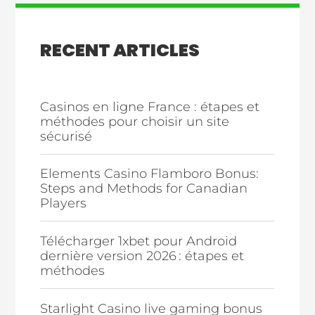
RECENT ARTICLES
Casinos en ligne France : étapes et
méthodes pour choisir un site
sécurisé
Elements Casino Flamboro Bonus:
Steps and Methods for Canadian
Players
Télécharger 1xbet pour Android
dernière version 2026 : étapes et
méthodes
Starlight Casino live gaming bonus