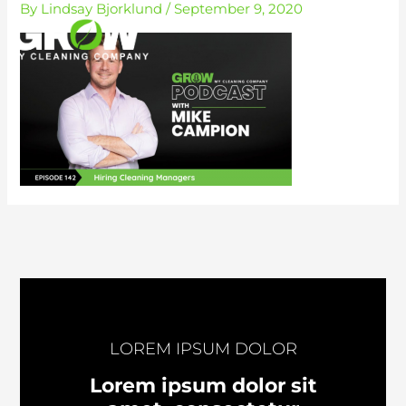
By
Lindsay Bjorklund
/
September 9, 2020
Skip
to
content
LOREM IPSUM DOLOR
Lorem ipsum dolor sit