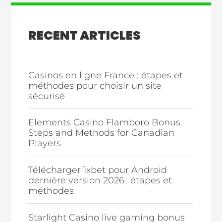
RECENT ARTICLES
Casinos en ligne France : étapes et
méthodes pour choisir un site
sécurisé
Elements Casino Flamboro Bonus:
Steps and Methods for Canadian
Players
Télécharger 1xbet pour Android
dernière version 2026 : étapes et
méthodes
Starlight Casino live gaming bonus