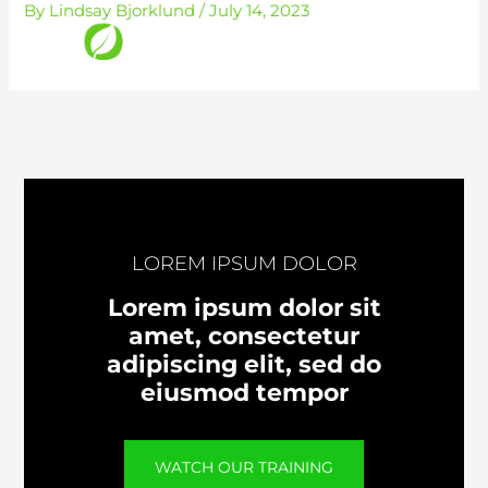
By
Lindsay Bjorklund
/
July 14, 2023
Skip
to
content
LOREM IPSUM DOLOR
Lorem ipsum dolor sit
amet, consectetur
adipiscing elit, sed do
eiusmod tempor
WATCH OUR TRAINING