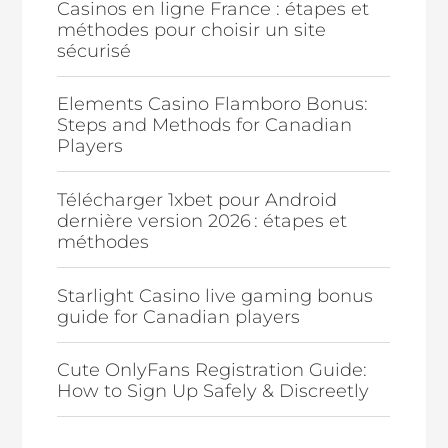
Casinos en ligne France : étapes et
méthodes pour choisir un site
sécurisé
Elements Casino Flamboro Bonus:
Steps and Methods for Canadian
Players
Télécharger 1xbet pour Android
dernière version 2026 : étapes et
méthodes
Starlight Casino live gaming bonus
guide for Canadian players
Cute OnlyFans Registration Guide:
How to Sign Up Safely & Discreetly