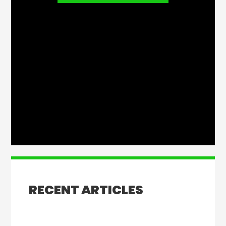
RECENT ARTICLES