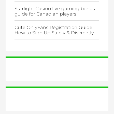
Starlight Casino live gaming bonus
guide for Canadian players
Cute OnlyFans Registration Guide:
How to Sign Up Safely & Discreetly