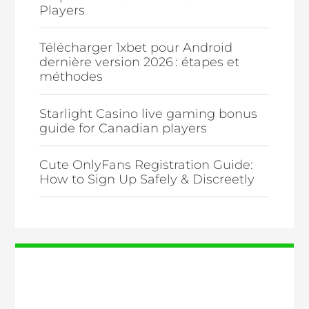
Players
Télécharger 1xbet pour Android
dernière version 2026 : étapes et
méthodes
Starlight Casino live gaming bonus
guide for Canadian players
Cute OnlyFans Registration Guide:
How to Sign Up Safely & Discreetly