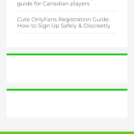
guide for Canadian players
Cute OnlyFans Registration Guide:
How to Sign Up Safely & Discreetly