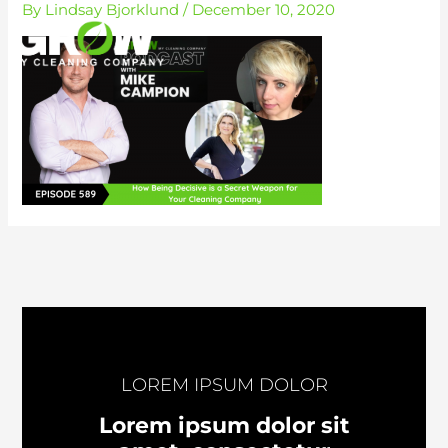
By
Lindsay Bjorklund
/
December 10, 2020
Skip
to
content
LOREM IPSUM DOLOR
Lorem ipsum dolor sit