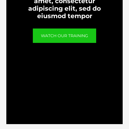
amet, consectetur
adipiscing elit, sed do
eiusmod tempor
WATCH OUR TRAINING